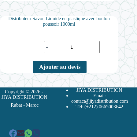
Distributeur Savon Liquide en plastique avec bouton
poussoir 1000ml
quantité
de
Distributeur
Savon
Liquide
Ajouter au devis
en
plastique
avec
bouton
JIYA DISTRIBUTION
poussoir
Copyright © 2026 -
1000ml
Email:
JIYA DISTRIBUTION
contact@jiyadistribution.com
Rabat - Maroc
Tél: (+212) 0665003642