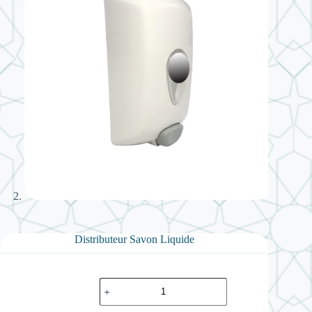
Distributeur Savon Liquide
quantité
de
Distributeur