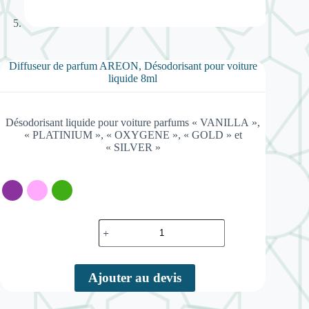
Diffuseur de parfum AREON, Désodorisant pour voiture
liquide 8ml
Désodorisant liquide pour voiture parfums « VANILLA »,
« PLATINIUM », « OXYGENE », « GOLD » et
« SILVER »
quantité
de
Diffuseur
de
parfum
Ajouter au devis
AREON,
Désodorisant
pour