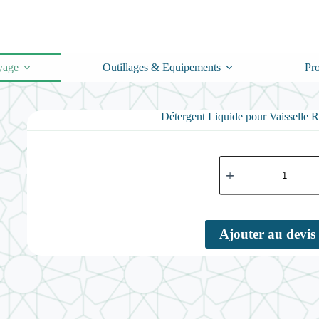
yage
Outillages & Equipements
Pr
Détergent Liquide pour Vaissell
quantité
de
Détergent
Liquide
pour
Vaisselle
Ajouter au devis
RAPIDO
5L