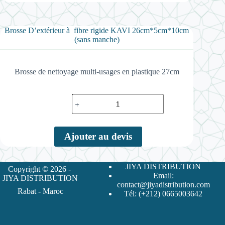
Brosse D’extérieur à fibre rigide KAVI 26cm*5cm*10cm
(sans manche)
Brosse de nettoyage multi-usages en plastique 27cm
quantité
de
Brosse
D'extérieur
à
Ajouter au devis
fibre
rigide
KAVI
26cm*5cm*10cm
JIYA DISTRIBUTION
Copyright © 2026 -
(sans
Email:
JIYA DISTRIBUTION
manche)
contact@jiyadistribution.com
Rabat - Maroc
Tél: (+212) 0665003642