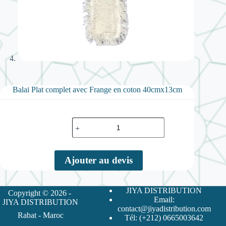
Balai Plat complet avec Frange en coton 40cmx13cm
quantité
de
Balai
Plat
complet
Ajouter au devis
avec
Frange
en
coton
JIYA DISTRIBUTION
Copyright © 2026 -
40cmx13cm
Email:
JIYA DISTRIBUTION
contact@jiyadistribution.com
Rabat - Maroc
Tél: (+212) 0665003642