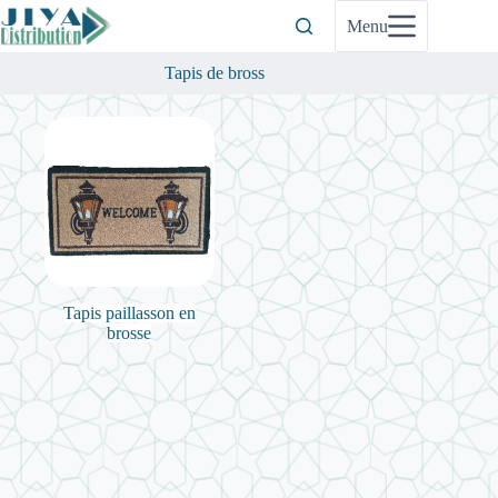
Passer
Menu
au
contenu
Tapis de bross
Tapis paillasson en
brosse