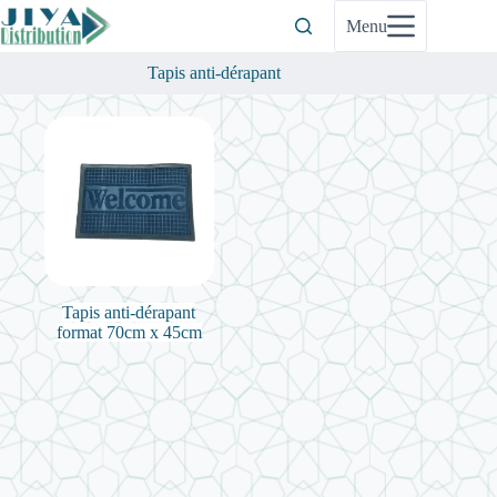
Passer
Menu
au
contenu
Tapis anti-dérapant
Tapis anti-dérapant
format 70cm x 45cm